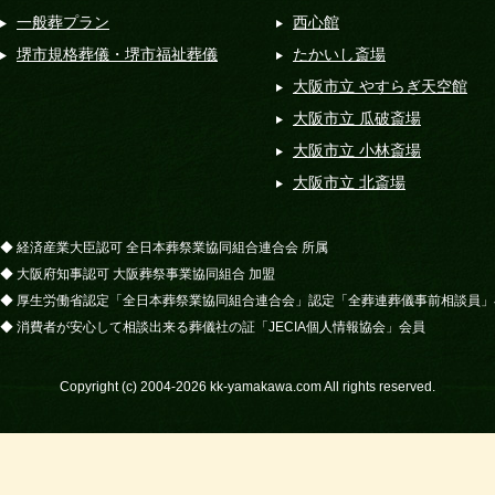
一般葬プラン
西心館
堺市規格葬儀・堺市福祉葬儀
たかいし斎場
大阪市立 やすらぎ天空館
大阪市立 瓜破斎場
大阪市立 小林斎場
大阪市立 北斎場
◆ 経済産業大臣認可 全日本葬祭業協同組合連合会 所属
◆ 大阪府知事認可 大阪葬祭事業協同組合 加盟
◆ 厚生労働省認定「全日本葬祭業協同組合連合会」認定「全葬連葬儀事前相談員」
◆ 消費者が安心して相談出来る葬儀社の証「JECIA個人情報協会」会員
Copyright (c) 2004-
2026 kk-yamakawa.com All rights reserved.